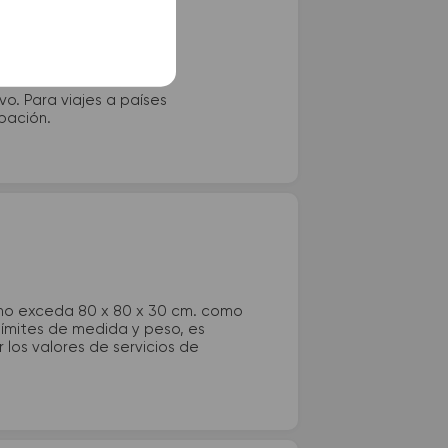
vo. Para viajes a países
ipación.
 no exceda 80 x 80 x 30 cm. como
 límites de medida y peso, es
los valores de servicios de