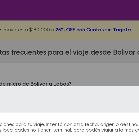
s mayores a $180.000 o
25% OFF con Cuotas sin Tarjeta
.
as frecuentes para el viaje desde Bolivar
e micro de Bolivar a Lobos?
queda ubicada en Fabres García 750 - Terminal. La terminal d
s de Malvinas. En las terminales de bus podrás encontrar kios
 facilitarán la partida y el arribo durante tu viaje.
nes para tu viaje. Intentá con otra fecha, origen o destino. 
 localidades no tienen terminal, pero podés viajar a la más 