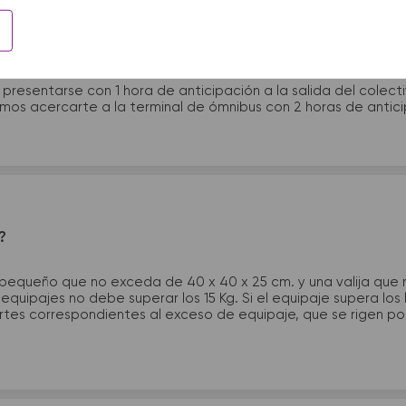
 presentarme en la terminal de micros?
 presentarse con 1 hora de anticipación a la salida del colecti
rimos acercarte a la terminal de ómnibus con 2 horas de antic
?
 pequeño que no exceda de 40 x 40 x 25 cm. y una valija que
quipajes no debe superar los 15 Kg. Si el equipaje supera los
tes correspondientes al exceso de equipaje, que se rigen por 