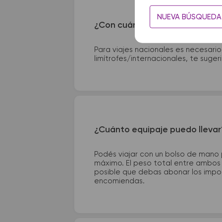
NUEVA BÚSQUEDA
¿Con cuánta anticipación debo
Para viajes nacionales es necesario
limítrofes/internacionales, te suge
¿Cuánto equipaje puedo llevar
Podés viajar con un bolso de mano
máximo. El peso total entre ambos e
posible que debas abonar los impor
encomiendas.