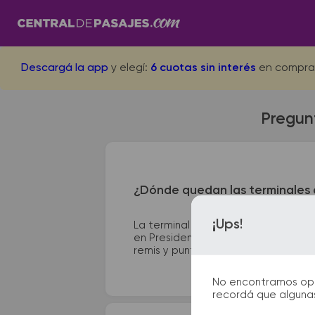
Descargá la app
y elegí:
6 cuotas sin interés
en compra
Pregunt
¿Dónde quedan las terminales d
¡Ups!
La terminal de ómnibus de Bolivar 
en Presidente Peron y Avenida Heroe
remis y puntos de información que te
No encontramos opcio
recordá que algunas