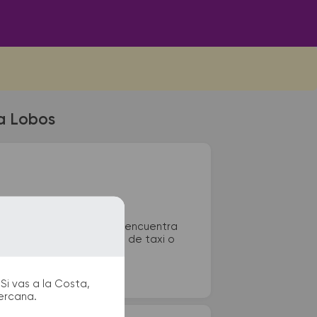
 a Lobos
e colectivos de Lobos se encuentra
cos, sanitarios, paradas de taxi o
Si vas a la Costa,
cercana.