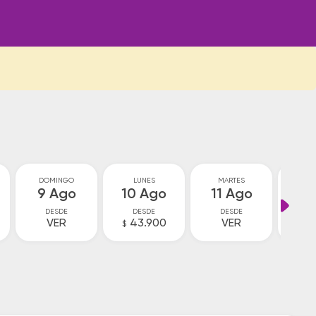
DOMINGO
LUNES
MARTES
MIÉ
9 Ago
10 Ago
11 Ago
12
DESDE
DESDE
DESDE
D
VER
43.900
VER
V
$