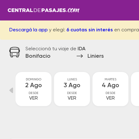
Descargá la app
y elegí:
6 cuotas sin interés
en compra
Seleccioná tu viaje de
IDA
Bonifacio
Liniers
O
DOMINGO
LUNES
MARTES
o
2 Ago
3 Ago
4 Ago
DESDE
DESDE
DESDE
VER
VER
VER