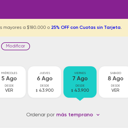
s mayores a $180.000 o
25% OFF con Cuotas sin Tarjeta
.
Modificar
MIÉRCOLES
JUEVES
VIERNES
SABADO
5 Ago
6 Ago
7 Ago
8 Ago
DESDE
DESDE
DESDE
DESDE
VER
43.900
43.900
VER
$
$
Ordenar por
más temprano