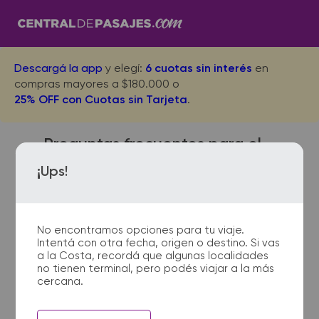
Descargá la app
y elegí:
6 cuotas sin interés
en
compras mayores a $180.000 o
25% OFF con Cuotas sin Tarjeta
.
Preguntas frecuentes para el
viaje desde Bordenave a
¡Ups!
Liniers
No encontramos opciones para tu viaje.
Intentá con otra fecha, origen o destino. Si vas
¿Dónde quedan las
a la Costa, recordá que algunas localidades
no tienen terminal, pero podés viajar a la más
terminales de micro de
cercana.
Bordenave a Liniers?