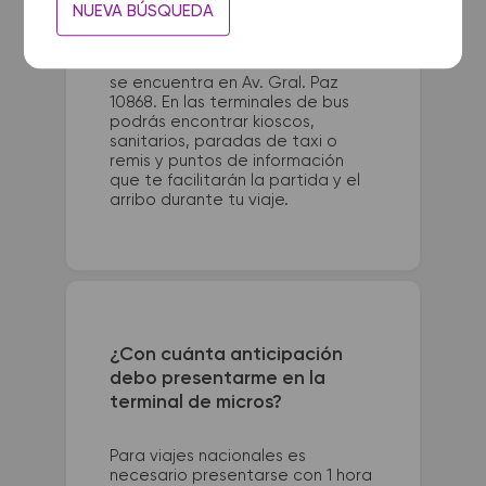
La terminal de ómnibus de
NUEVA BÚSQUEDA
Bordenave queda ubicada en
Bernardo de Irigoyen y RP. 76. La
terminal de colectivos de Liniers
se encuentra en Av. Gral. Paz
10868. En las terminales de bus
podrás encontrar kioscos,
sanitarios, paradas de taxi o
remis y puntos de información
que te facilitarán la partida y el
arribo durante tu viaje.
¿Con cuánta anticipación
debo presentarme en la
terminal de micros?
Para viajes nacionales es
necesario presentarse con 1 hora