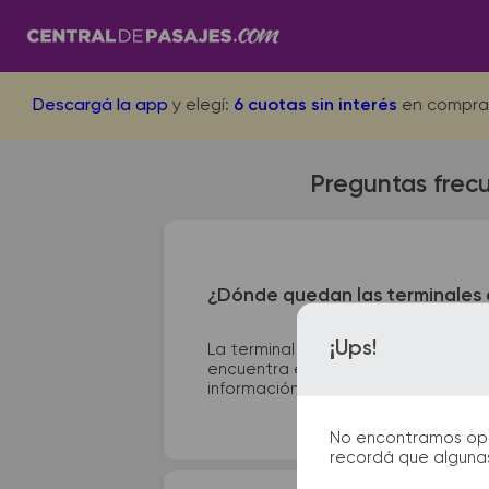
Descargá la app
y elegí:
6 cuotas sin interés
en compra
Preguntas frec
¿Dónde quedan las terminales
¡Ups!
La terminal de ómnibus de Brandse
encuentra en Guatambú 386. En las 
información que te facilitarán la par
No encontramos opcio
recordá que algunas