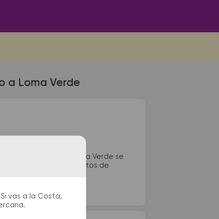
so a Loma Verde
nal de colectivos de Loma Verde se
das de taxi o remis y puntos de
Si vas a la Costa,
cercana.