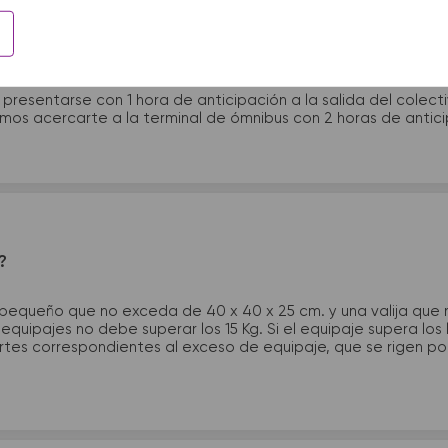
 presentarme en la terminal de micros?
 presentarse con 1 hora de anticipación a la salida del colecti
rimos acercarte a la terminal de ómnibus con 2 horas de antic
?
 pequeño que no exceda de 40 x 40 x 25 cm. y una valija que
quipajes no debe superar los 15 Kg. Si el equipaje supera los
tes correspondientes al exceso de equipaje, que se rigen por 