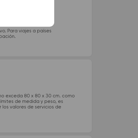
vo. Para viajes a países
ipación.
 no exceda 80 x 80 x 30 cm. como
 límites de medida y peso, es
los valores de servicios de