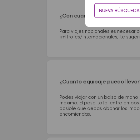
NUEVA BÚSQUEDA
¿Con cuánta anticipación debo
Para viajes nacionales es necesario
limítrofes/internacionales, te suge
¿Cuánto equipaje puedo llevar
Podés viajar con un bolso de mano
máximo. El peso total entre ambos e
posible que debas abonar los impor
encomiendas.