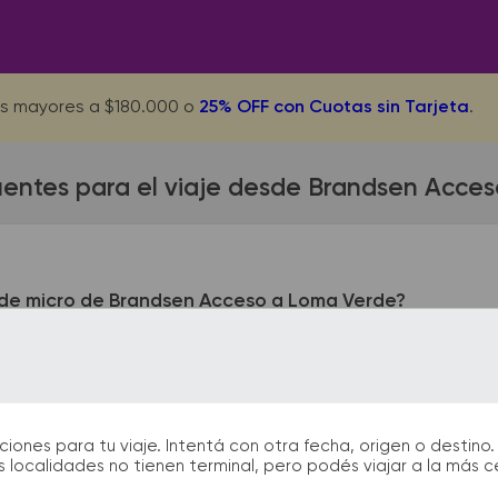
s mayores a $180.000 o
25% OFF con Cuotas sin Tarjeta
.
uentes para el viaje desde Brandsen Acce
 de micro de Brandsen Acceso a Loma Verde?
n Acceso queda ubicada en RP. 215 y Juan Cavagnis. La termi
terminales de bus podrás encontrar kioscos, sanitarios, para
tida y el arribo durante tu viaje.
nes para tu viaje. Intentá con otra fecha, origen o destino. 
 localidades no tienen terminal, pero podés viajar a la más 