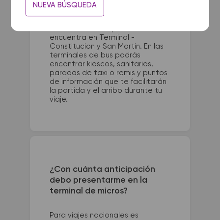
La terminal de ómnibus de
NUEVA BÚSQUEDA
Burzaco El Vapor queda ubicada
en Av. Espora 3881. La terminal de
colectivos de Esquina se
encuentra en Terminal -
Constitucion y San Martin. En las
terminales de bus podrás
encontrar kioscos, sanitarios,
paradas de taxi o remis y puntos
de información que te facilitarán
la partida y el arribo durante tu
viaje.
¿Con cuánta anticipación
debo presentarme en la
terminal de micros?
Para viajes nacionales es