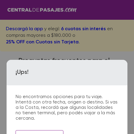
Descargá la app
y elegí:
6 cuotas sin interés
en
compras mayores a $180.000 o
25% OFF con Cuotas sin Tarjeta
.
Preguntas frecuentes para el
viaje desde Burzaco El Vapor a
¡Ups!
Esquina
No encontramos opciones para tu viaje.
Intentá con otra fecha, origen o destino. Si vas
¿Dónde quedan las
a la Costa, recordá que algunas localidades
no tienen terminal, pero podés viajar a la más
terminales de micro de
cercana.
Burzaco El Vapor a Esquina?