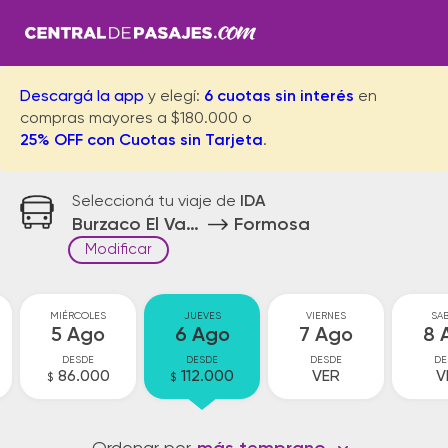
Descargá la app
y elegí:
6 cuotas sin interés
en
compras mayores a $180.000 o
25% OFF con Cuotas sin Tarjeta
.
Seleccioná tu viaje de
IDA
Burzaco El Vapor
Formosa
Modificar
MIÉRCOLES
JUEVES
VIERNES
SA
5 Ago
6 Ago
7 Ago
8 
DESDE
DESDE
DESDE
DE
86.000
112.000
VER
V
$
$