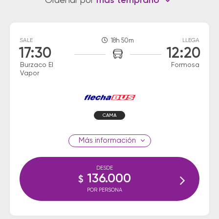
Ordenar por
más temprano
SALE
18h 50m
LLEGA
17:30
12:20
Burzaco El
Formosa
Vapor
CAMA
información
DESDE
136.000
$
POR PERSONA