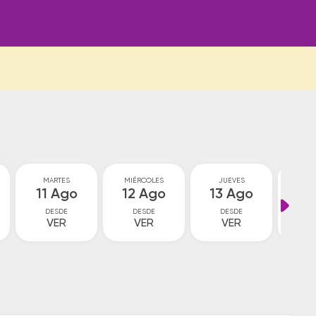
MARTES
MIÉRCOLES
JUEVES
VI
11 Ago
12 Ago
13 Ago
14
DESDE
DESDE
DESDE
D
VER
VER
VER
7
$