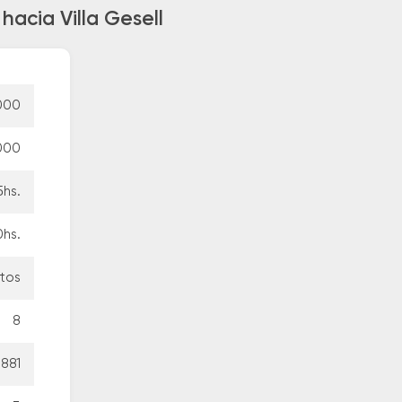
hacia Villa Gesell
000
000
5hs.
0hs.
utos
8
3881