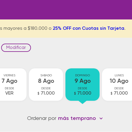
s mayores a $180.000 o
25% OFF con Cuotas sin Tarjeta
.
Modificar
VIERNES
SABADO
DOMINGO
LUNES
7 Ago
8 Ago
9 Ago
10 Ago
DESDE
DESDE
DESDE
DESDE
VER
71.000
71.000
71.000
$
$
$
Ordenar por
más temprano