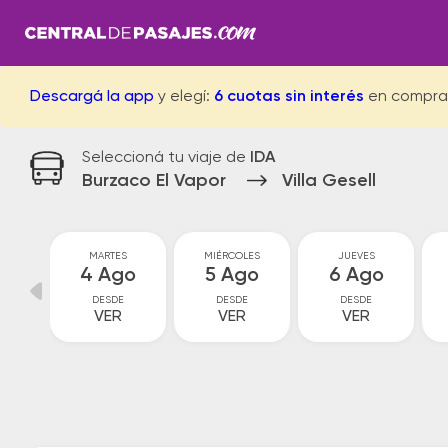
Descargá la app
y elegí:
6 cuotas sin interés
en compra
Seleccioná tu viaje de
IDA
Burzaco El Vapor
Villa Gesell
MARTES
MIÉRCOLES
JUEVES
go
4 Ago
5 Ago
6 Ago
DESDE
DESDE
DESDE
VER
VER
VER