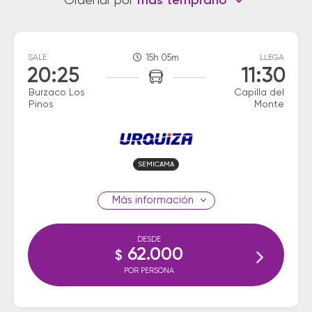
Ordenar por
más temprano
SALE
15h 05m
LLEGA
20:25
11:30
Burzaco Los
Capilla del
Pinos
Monte
SEMICAMA
información
DESDE
62.000
$
POR PERSONA