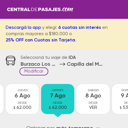
Descargá la app
y elegí:
6 cuotas sin interés
en
compras mayores a $180.000 o
25% OFF con Cuotas sin Tarjeta
.
Seleccioná tu viaje de
IDA
Burzaco Los Pinos
Capilla del Monte
Modificar
JUEVES
VIERNES
SABADO
DOM
6 Ago
7 Ago
8 Ago
9 
DESDE
DESDE
DESDE
DE
62.000
62.000
VER
53
$
$
$