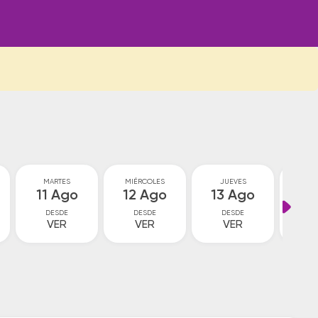
MARTES
MIÉRCOLES
JUEVES
VI
11 Ago
12 Ago
13 Ago
14
DESDE
DESDE
DESDE
D
VER
VER
VER
V