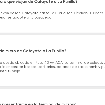
cro que viajan de Cafayate a La Punilla?
llevan desde Cafayate hasta La Punilla son: Flechabus. Podés
 mejor se adapte a tu búsqueda.
de micro de Cafayate a La Punilla?
 queda ubicada en Ruta 40 Av. ACA. La terminal de colectivos
odrás encontrar kioscos, sanitarios, paradas de taxi o remis y 
ante tu viaje.
 presentarme en la terminal de micros?