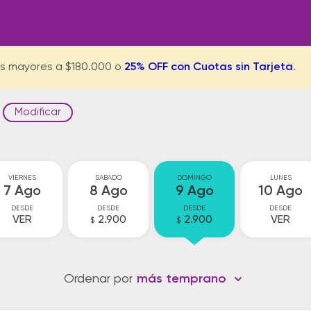
s mayores a $180.000 o
25% OFF con Cuotas sin Tarjeta
.
Modificar
VIERNES
SABADO
DOMINGO
LUNES
7 Ago
8 Ago
9 Ago
10 Ago
DESDE
DESDE
DESDE
DESDE
VER
2.900
2.900
VER
$
$
Ordenar por
más temprano