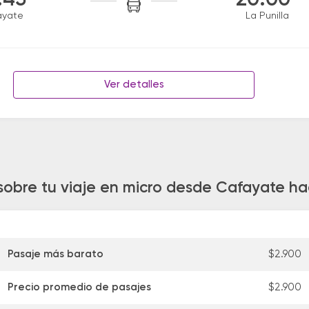
:45
20:00
ayate
La Punilla
Ver detalles
sobre tu viaje en micro desde Cafayate hac
Pasaje más barato
$2.900
Precio promedio de pasajes
$2.900