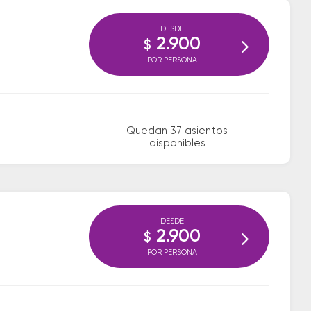
DESDE
2.900
$
POR PERSONA
Quedan 37 asientos
disponibles
DESDE
2.900
$
POR PERSONA