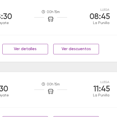
LLEGA
00h 15m
:30
08:45
ayate
La Punilla
Ver detalles
Ver descuentos
LLEGA
00h 15m
:30
11:45
ayate
La Punilla