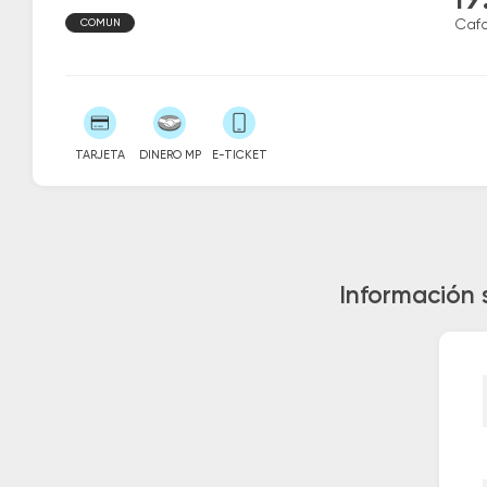
19
COMUN
Caf
TARJETA
DINERO MP
E-TICKET
Información 