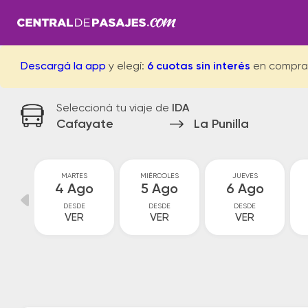
Descargá la app
y elegí:
6 cuotas sin interés
en compra
Seleccioná tu viaje de
IDA
Cafayate
La Punilla
MARTES
MIÉRCOLES
JUEVES
go
4 Ago
5 Ago
6 Ago
DESDE
DESDE
DESDE
VER
VER
VER