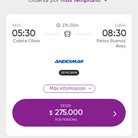
Ordenar por
más temprano
SALE
27h 00m
LLEGA
05:30
08:30
Caleta Olivia
Retiro Buenos
Aires
SEMICAMA
información
DESDE
275.000
$
POR PERSONA