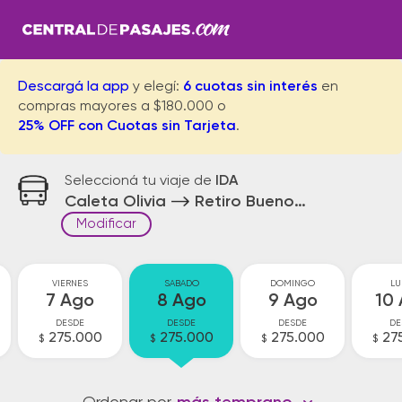
Descargá la app
y elegí:
6 cuotas sin interés
en
compras mayores a $180.000 o
25% OFF con Cuotas sin Tarjeta
.
Seleccioná tu viaje de
IDA
Caleta Olivia
Retiro Buenos Aires
Modificar
VIERNES
SABADO
DOMINGO
LU
7 Ago
8 Ago
9 Ago
10
DESDE
DESDE
DESDE
DE
275.000
275.000
275.000
27
$
$
$
$