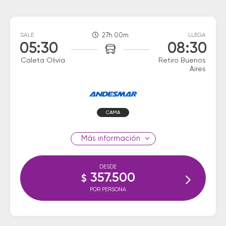
SALE
27h 00m
LLEGA
05:30
08:30
Caleta Olivia
Retiro Buenos
Aires
CAMA
información
DESDE
357.500
$
POR PERSONA