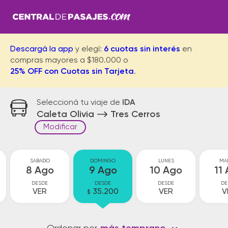
Descargá la app
y elegí:
6 cuotas sin interés
en
compras mayores a $180.000 o
25% OFF con Cuotas sin Tarjeta
.
Seleccioná tu viaje de
IDA
Caleta Olivia
Tres Cerros
Modificar
SABADO
DOMINGO
LUNES
MA
8 Ago
9 Ago
10 Ago
11
DESDE
DESDE
DESDE
DE
VER
35.200
VER
V
$