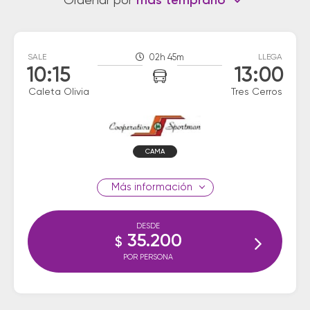
Ordenar por
más temprano
SALE
02h 45m
LLEGA
10:15
13:00
Caleta Olivia
Tres Cerros
CAMA
información
DESDE
35.200
$
POR PERSONA