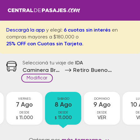
Descargá la app
y elegí:
6 cuotas sin interés
en
compras mayores a $180.000 o
25% OFF con Cuotas sin Tarjeta
.
Seleccioná tu viaje de
IDA
Caminera Brazo Largo
Retiro Buenos Aires
Modificar
VIERNES
SABADO
DOMINGO
LU
7 Ago
8 Ago
9 Ago
10
DESDE
DESDE
DESDE
DE
11.000
11.000
VER
V
$
$