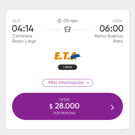
SALE
01h 46m
LLEGA
04:14
06:00
Caminera
Retiro Buenos
Brazo Largo
Aires
CAMA
información
DESDE
28.000
$
POR PERSONA