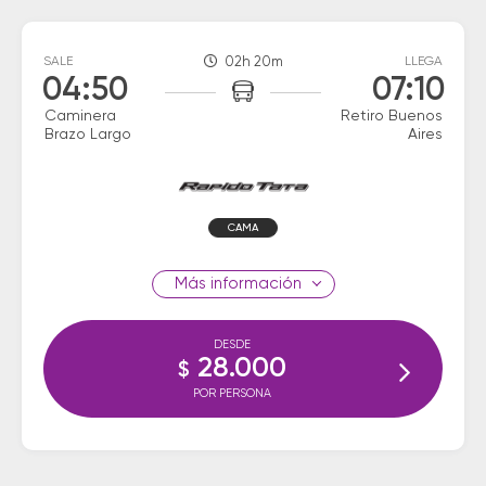
SALE
02h 20m
LLEGA
04:50
07:10
Caminera
Retiro Buenos
Brazo Largo
Aires
CAMA
información
DESDE
28.000
$
POR PERSONA