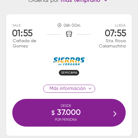
Ordenar por
más temprano
SALE
06h 00m
LLEGA
01:55
07:55
Cañada de
Sta. Rosa
Gomez
Calamuchita
SEMICAMA
información
DESDE
37.000
$
POR PERSONA