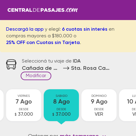
Descargá la app
y elegí:
6 cuotas sin interés
en
compras mayores a $180.000 o
25% OFF con Cuotas sin Tarjeta
.
Seleccioná tu viaje de
IDA
Cañada de Gomez
Sta. Rosa Calamuchita
Modificar
VIERNES
SABADO
DOMINGO
LU
7 Ago
8 Ago
9 Ago
10
DESDE
DESDE
DESDE
DE
37.000
37.000
VER
V
$
$