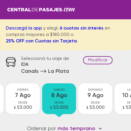
Descargá la app
y elegí:
6 cuotas sin interés
en
compras mayores a $180.000 o
25% OFF con Cuotas sin Tarjeta
.
Seleccioná tu viaje de
Modificar
IDA
Canals
La Plata
VIERNES
SABADO
DOMINGO
LU
7 Ago
8 Ago
9 Ago
10
DESDE
DESDE
DESDE
DE
53.000
53.000
53.000
53
$
$
$
$
Ordenar por
más temprano