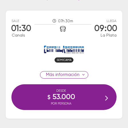
SALE
07h 30m
LLEGA
01:30
09:00
Canals
La Plata
SEMICAMA
información
DESDE
53.000
$
POR PERSONA