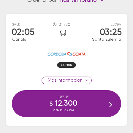
Ordenar por
más temprano
SALE
01h 20m
LLEGA
02:05
03:25
Canals
Santa Eufemia
COMUN
información
DESDE
12.300
$
POR PERSONA