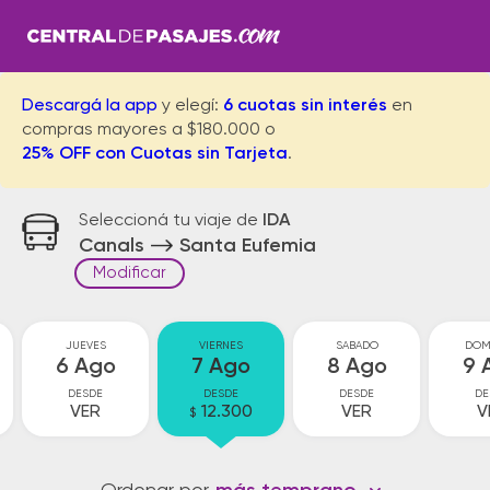
Descargá la app
y elegí:
6 cuotas sin interés
en
compras mayores a $180.000 o
25% OFF con Cuotas sin Tarjeta
.
Seleccioná tu viaje de
IDA
Canals
Santa Eufemia
Modificar
JUEVES
VIERNES
SABADO
DOM
6 Ago
7 Ago
8 Ago
9 
DESDE
DESDE
DESDE
DE
VER
12.300
VER
V
$