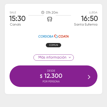
SALE
01h 20m
LLEGA
15:30
16:50
Canals
Santa Eufemia
COMUN
información
DESDE
12.300
$
POR PERSONA