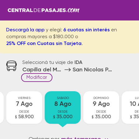
Descargá la app
y elegí:
6 cuotas sin interés
en
compras mayores a $180.000 o
25% OFF con Cuotas sin Tarjeta
.
Seleccioná tu viaje de
IDA
Capilla del Monte
San Nicolas Parador
Modificar
VIERNES
SABADO
DOMINGO
LU
7 Ago
8 Ago
9 Ago
10
DESDE
DESDE
DESDE
DE
58.900
35.000
35.000
35
$
$
$
$