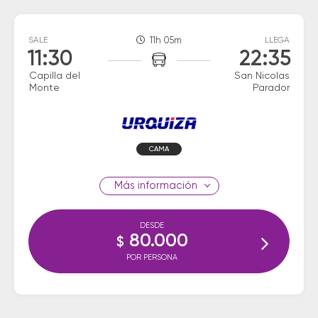
SALE
11h 05m
LLEGA
11:30
22:35
Capilla del
San Nicolas
Monte
Parador
CAMA
información
DESDE
80.000
$
POR PERSONA