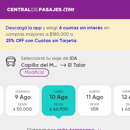
Descargá la app
y elegí:
6 cuotas sin interés
en
compras mayores a $180.000 o
25% OFF con Cuotas sin Tarjeta
.
Seleccioná tu viaje de
IDA
Capilla del Monte
El Talar
Modificar
DOMINGO
LUNES
MARTES
MIÉR
9 Ago
10 Ago
11 Ago
12
DESDE
DESDE
DESDE
DE
50.000
46.900
VER
46
$
$
$