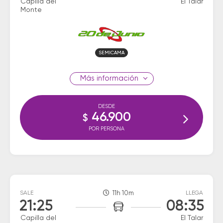
Capilla del
El Talar
Monte
SEMICAMA
información
DESDE
46.900
$
POR PERSONA
SALE
11h 10m
LLEGA
21:25
08:35
Capilla del
El Talar