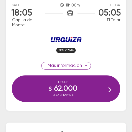
SALE
11h 00m
LLEGA
18:05
05:05
Capilla del
El Talar
Monte
SEMICAMA
información
DESDE
62.000
$
POR PERSONA