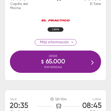
Capilla del
El Talar
Monte
CAMA
información
DESDE
65.000
$
POR PERSONA
SALE
12h 10m
LLEGA
20:35
08:45