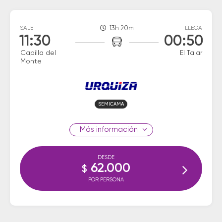
SALE
13h 20m
LLEGA
11:30
00:50
Capilla del
El Talar
Monte
SEMICAMA
información
DESDE
62.000
$
POR PERSONA