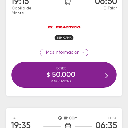
19:15
06:50
Capilla del
El Talar
Monte
SEMICAMA
información
DESDE
50.000
$
POR PERSONA
SALE
11h 00m
LLEGA
19:35
06:35