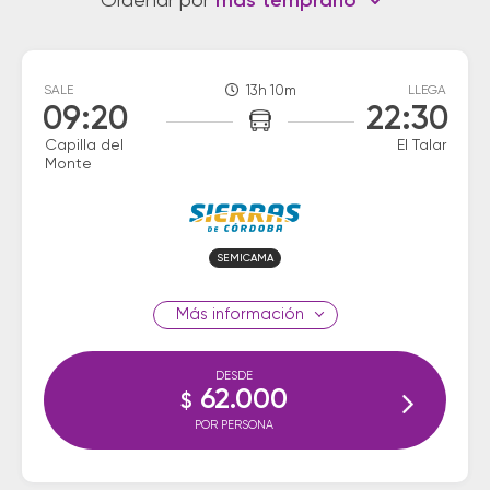
Ordenar por
más temprano
SALE
13h 10m
LLEGA
09:20
22:30
Capilla del
El Talar
Monte
SEMICAMA
información
DESDE
62.000
$
POR PERSONA