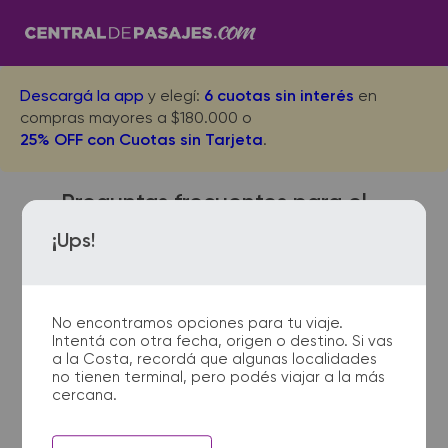
Descargá la app
y elegí:
6 cuotas sin interés
en
compras mayores a $180.000 o
25% OFF con Cuotas sin Tarjeta
.
Preguntas frecuentes para el
viaje desde Carhue a Moreno
¡Ups!
Colectora
No encontramos opciones para tu viaje.
Intentá con otra fecha, origen o destino. Si vas
¿Dónde quedan las
a la Costa, recordá que algunas localidades
no tienen terminal, pero podés viajar a la más
terminales de micro de
cercana.
Carhue a Moreno Colectora?