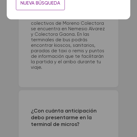
La terminal de ómnibus de
NUEVA BÚSQUEDA
Carhue queda ubicada en
Razquin y Pueyrredon S/N°, Ex
Est. FFCC. La terminal de
colectivos de Moreno Colectora
se encuentra en Nemesio Alvarez
y Colectora Gaona. En las
terminales de bus podrás
encontrar kioscos, sanitarios,
paradas de taxi o remis y puntos
de información que te facilitarán
la partida y el arribo durante tu
viaje.
¿Con cuánta anticipación
debo presentarme en la
terminal de micros?