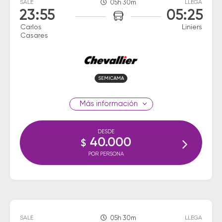
SALE
05h 30m
LLEGA
23:55
05:25
Carlos
Liniers
Casares
SEMICAMA
información
DESDE
40.000
$
POR PERSONA
SALE
05h 30m
LLEGA