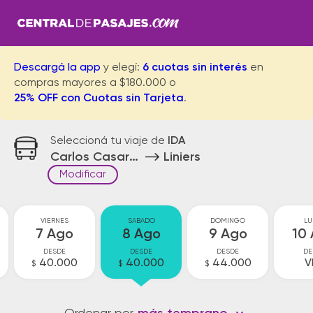
Descargá la app
y elegí:
6 cuotas sin interés
en
compras mayores a $180.000 o
25% OFF con Cuotas sin Tarjeta
.
Seleccioná tu viaje de
IDA
Carlos Casares
Liniers
Modificar
VIERNES
SABADO
DOMINGO
LU
7 Ago
8 Ago
9 Ago
10
DESDE
DESDE
DESDE
DE
40.000
40.000
44.000
V
$
$
$