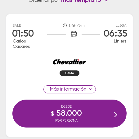
Ordenar por
más temprano
SALE
04h 45m
LLEGA
01:50
06:35
Carlos
Liniers
Casares
CAMA
información
DESDE
58.000
$
POR PERSONA