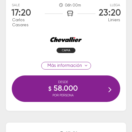
SALE
06h 00m
LLEGA
17:20
23:20
Carlos
Liniers
Casares
CAMA
información
DESDE
58.000
$
POR PERSONA