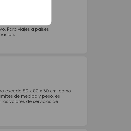
vo. Para viajes a países
ipación.
 no exceda 80 x 80 x 30 cm. como
 límites de medida y peso, es
los valores de servicios de