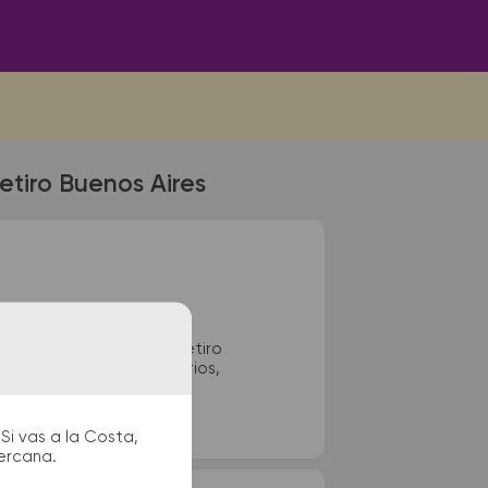
etiro Buenos Aires
minal de colectivos de Retiro
ncontrar kioscos, sanitarios,
u viaje.
Si vas a la Costa,
cercana.