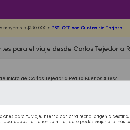
s mayores a $180.000 o
25% OFF con Cuotas sin Tarjeta
.
tes para el viaje desde Carlos Tejedor a R
e micro de Carlos Tejedor a Retiro Buenos Aires?
jedor queda ubicada en Del Valle y Alberti - Terminal. La ter
ártida Argentina y Calle 10. En las terminales de bus podrás e
información que te facilitarán la partida y el arribo durante t
nes para tu viaje. Intentá con otra fecha, origen o destino. 
 localidades no tienen terminal, pero podés viajar a la más 