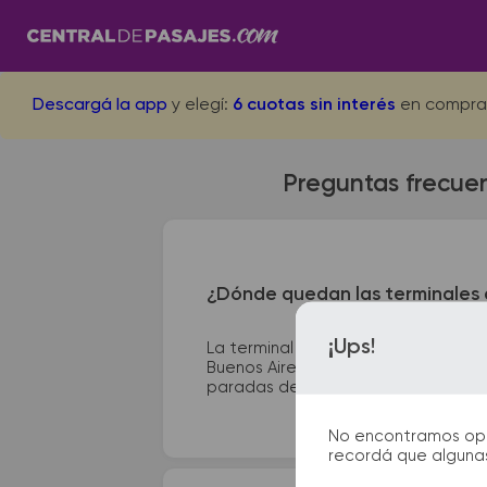
Descargá la app
y elegí:
6 cuotas sin interés
en compra
Preguntas frecuen
¿Dónde quedan las terminales d
¡Ups!
La terminal de ómnibus de Carlos Te
Buenos Aires se encuentra en Av. Ant
paradas de taxi o remis y puntos de 
No encontramos opcio
recordá que algunas