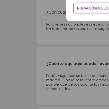
NUEVA BÚSQUEDA
¿Con cuánta anticipación debo
Para viajes nacionales es necesario
limítrofes/internacionales, te suge
¿Cuánto equipaje puedo llevar
Podés viajar con un bolso de mano
máximo. El peso total entre ambos e
posible que debas abonar los impor
encomiendas.