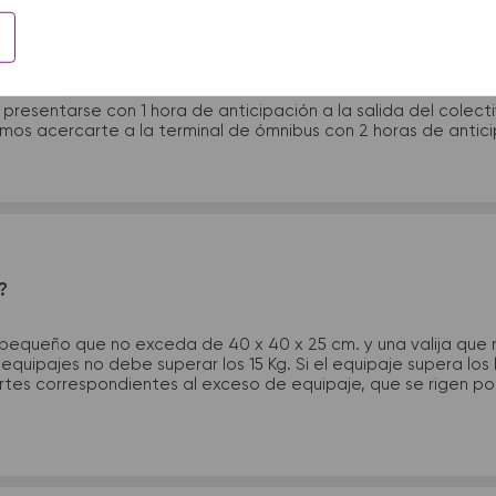
 presentarme en la terminal de micros?
 presentarse con 1 hora de anticipación a la salida del colecti
rimos acercarte a la terminal de ómnibus con 2 horas de antic
?
 pequeño que no exceda de 40 x 40 x 25 cm. y una valija que
quipajes no debe superar los 15 Kg. Si el equipaje supera los
tes correspondientes al exceso de equipaje, que se rigen por 