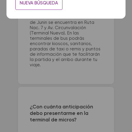
La terminal de ómnibus de
NUEVA BÚSQUEDA
Carmen de Areco queda ubicada
en Los Platanos 674, Carmen de
Areco. La terminal de colectivos
de Junin se encuentra en Ruta
Nac. 7 y Av. Circunvalación
(Terminal Nueva). En las
terminales de bus podrás
encontrar kioscos, sanitarios,
paradas de taxi o remis y puntos
de información que te facilitarán
la partida y el arribo durante tu
viaje.
¿Con cuánta anticipación
debo presentarme en la
terminal de micros?