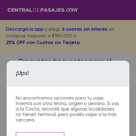
Descargá la app
y elegí:
6 cuotas sin interés
en
compras mayores a $180.000 o
25% OFF con Cuotas sin Tarjeta
.
Preguntas frecuentes para el
viaje desde Carmen de Areco
¡Ups!
a Junin
No encontramos opciones para tu viaje.
Intentá con otra fecha, origen o destino. Si vas
¿Dónde quedan las
a la Costa, recordá que algunas localidades
no tienen terminal, pero podés viajar a la más
terminales de micro de
cercana.
Carmen de Areco a Junin?