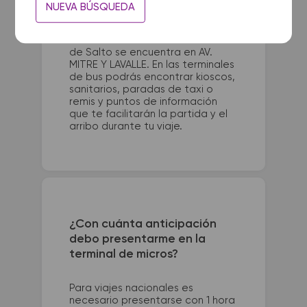
La terminal de ómnibus de
NUEVA BÚSQUEDA
Carmen de Areco queda ubicada
en Los Platanos 674, Carmen de
Areco. La terminal de colectivos
de Salto se encuentra en AV.
MITRE Y LAVALLE. En las terminales
de bus podrás encontrar kioscos,
sanitarios, paradas de taxi o
remis y puntos de información
que te facilitarán la partida y el
arribo durante tu viaje.
¿Con cuánta anticipación
debo presentarme en la
terminal de micros?
Para viajes nacionales es
necesario presentarse con 1 hora