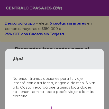
Descargá la app
y elegí:
6 cuotas sin interés
en
compras mayores a $180.000 o
25% OFF con Cuotas sin Tarjeta
.
Preguntas frecuentes para el
viaje desde Carmen de Areco
¡Ups!
a Salto
No encontramos opciones para tu viaje.
Intentá con otra fecha, origen o destino. Si vas
¿Dónde quedan las
a la Costa, recordá que algunas localidades
no tienen terminal, pero podés viajar a la más
terminales de micro de
cercana.
Carmen de Areco a Salto?