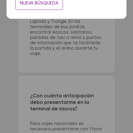
Casbas queda ubicada en
NUEVA BÚSQUEDA
Terminal - Juan M. De Rosas 40.
La terminal de colectivos de 30
de Agosto se encuentra en
Laprida y Tronge. En las
terminales de bus podrás
encontrar kioscos, sanitarios,
paradas de taxi o remis y puntos
de información que te facilitarán
la partida y el arribo durante tu
viaje.
¿Con cuánta anticipación
debo presentarme en la
terminal de micros?
Para viajes nacionales es
necesario presentarse con 1 hora