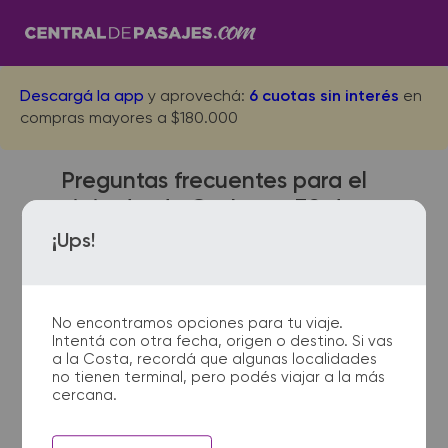
Descargá la app
y aprovechá:
6 cuotas sin interés
en
compras mayores a $180.000
Preguntas frecuentes para el
viaje desde Casbas a 30 de
Agosto
¡Ups!
No encontramos opciones para tu viaje.
¿Dónde quedan las
Intentá con otra fecha, origen o destino. Si vas
terminales de micro de
a la Costa, recordá que algunas localidades
no tienen terminal, pero podés viajar a la más
Casbas a 30 de Agosto?
cercana.
La terminal de ómnibus de