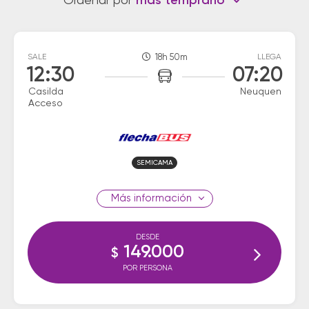
Ordenar por
más temprano
SALE
18h 50m
LLEGA
12:30
07:20
Casilda
Neuquen
Acceso
SEMICAMA
información
DESDE
149.000
$
POR PERSONA