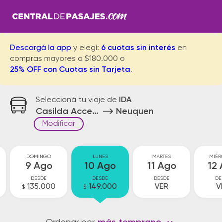
Descargá la app
y elegí:
6 cuotas sin interés
en
compras mayores a $180.000 o
25% OFF con Cuotas sin Tarjeta
.
Seleccioná tu viaje de
IDA
Casilda Acceso
Neuquen
Modificar
DOMINGO
LUNES
MARTES
MIÉR
9 Ago
10 Ago
11 Ago
12
DESDE
DESDE
DESDE
DE
135.000
149.000
VER
V
$
$