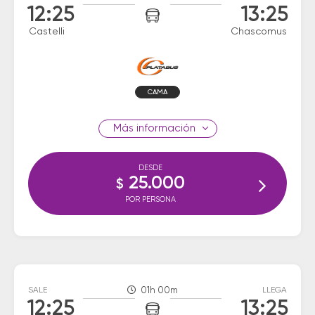
12:25
13:25
Castelli
Chascomus
CAMA
información
DESDE
25.000
$
POR PERSONA
SALE
01h 00m
LLEGA
12:25
13:25