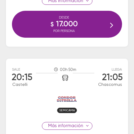
información
DESDE
17.000
$
POR PERSONA
SALE
00h 50m
LLEGA
20:15
21:05
Castelli
Chascomus
SEMICAMA
información