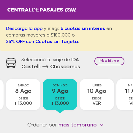
Descargá la app
y elegí:
6 cuotas sin interés
en
compras mayores a $180.000 o
25% OFF con Cuotas sin Tarjeta
.
Seleccioná tu viaje de
IDA
Modificar
Castelli
Chascomus
SABADO
DOMINGO
LUNES
MA
8 Ago
9 Ago
10 Ago
11
DESDE
DESDE
DESDE
DE
13.000
13.000
VER
V
$
$
Ordenar por
más temprano