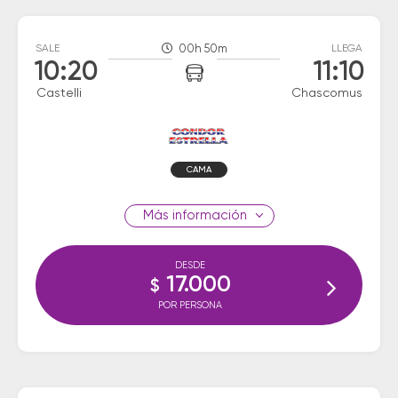
SALE
00h 50m
LLEGA
10:20
11:10
Castelli
Chascomus
CAMA
información
DESDE
17.000
$
POR PERSONA