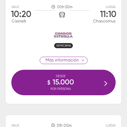
SALE
00h 50m
LLEGA
10:20
11:10
Castelli
Chascomus
SEMICAMA
información
DESDE
15.000
$
POR PERSONA
SALE
01h 00m
LLEGA