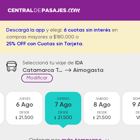
Descargá la app
y elegí:
6 cuotas sin interés
en
compras mayores a $180.000 o
25% OFF con Cuotas sin Tarjeta
.
Seleccioná tu viaje de
IDA
Catamarca Terminal
Aimogasta
Modificar
JUEVES
VIERNES
SABADO
DOM
6 Ago
7 Ago
8 Ago
9 
DESDE
DESDE
DESDE
DE
21.500
21.500
21.500
V
$
$
$