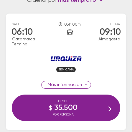
Ordenar por
más temprano
SALE
03h 00m
LLEGA
06:10
09:10
Catamarca
Aimogasta
Terminal
SEMICAMA
información
DESDE
35.500
$
POR PERSONA