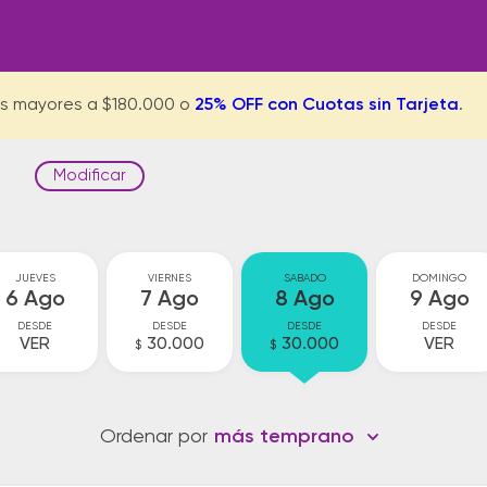
s mayores a $180.000 o
25% OFF con Cuotas sin Tarjeta
.
Modificar
JUEVES
VIERNES
SABADO
DOMINGO
6 Ago
7 Ago
8 Ago
9 Ago
DESDE
DESDE
DESDE
DESDE
VER
30.000
30.000
VER
$
$
Ordenar por
más temprano