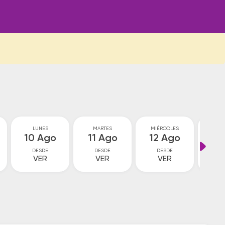
LUNES
MARTES
MIÉRCOLES
JU
10 Ago
11 Ago
12 Ago
13
DESDE
DESDE
DESDE
D
VER
VER
VER
V