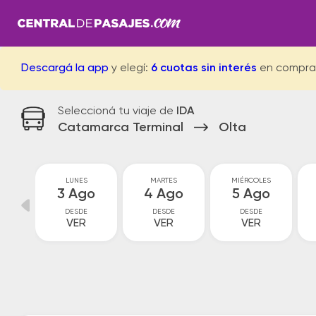
Descargá la app
y elegí:
6 cuotas sin interés
en compra
Seleccioná tu viaje de
IDA
Catamarca Terminal
Olta
GO
LUNES
MARTES
MIÉRCOLES
go
3 Ago
4 Ago
5 Ago
DESDE
DESDE
DESDE
VER
VER
VER