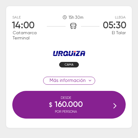
SALE
15h 30m
LLEGA
14:00
05:30
Catamarca
El Talar
Terminal
CAMA
información
DESDE
160.000
$
POR PERSONA