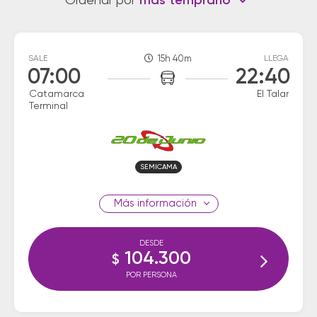
Ordenar por
más temprano
SALE
15h 40m
LLEGA
07:00
22:40
Catamarca
El Talar
Terminal
SEMICAMA
información
DESDE
104.300
$
POR PERSONA