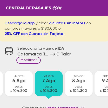
Descargá la app
y elegí:
6 cuotas sin interés
en
compras mayores a $180.000 o
25% OFF con Cuotas sin Tarjeta
.
Seleccioná tu viaje de
IDA
Catamarca Terminal
El Talar
Modificar
JUEVES
VIERNES
SABADO
DOM
6 Ago
7 Ago
8 Ago
9 
DESDE
DESDE
DESDE
DE
104.300
104.300
104.300
10
$
$
$
$