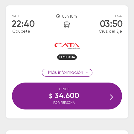
SALE
05h 10m
LLEGA
22:40
03:50
Caucete
Cruz del Eje
SEMICAMA
información
DESDE
34.600
$
POR PERSONA