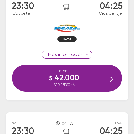
23:30
04:25
Caucete
Cruz del Eje
CAMA
información
DESDE
42.000
$
POR PERSONA
SALE
04h 55m
LLEGA
23:30
04:25