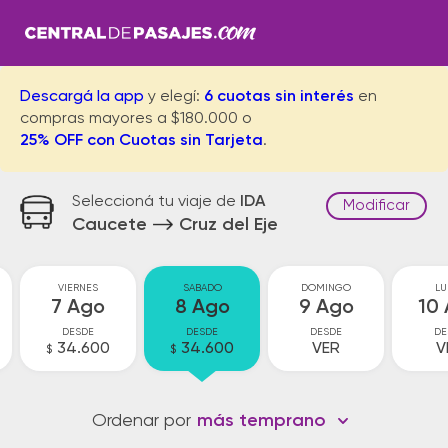
Descargá la app
y elegí:
6 cuotas sin interés
en
compras mayores a $180.000 o
25% OFF con Cuotas sin Tarjeta
.
Seleccioná tu viaje de
IDA
Modificar
Caucete
Cruz del Eje
VIERNES
SABADO
DOMINGO
LU
7 Ago
8 Ago
9 Ago
10
DESDE
DESDE
DESDE
DE
34.600
34.600
VER
V
$
$
Ordenar por
más temprano