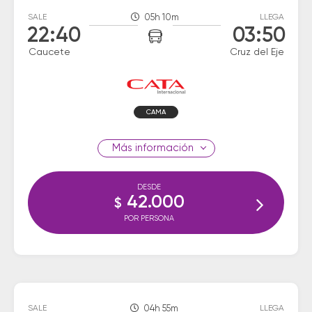
SALE
05h 10m
LLEGA
22:40
03:50
Caucete
Cruz del Eje
CAMA
información
DESDE
42.000
$
POR PERSONA
SALE
04h 55m
LLEGA