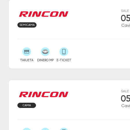
SALE
05
SEMICAMA
Cav
TARJETA
DINERO MP
E-TICKET
SALE
05
CAMA
Cav