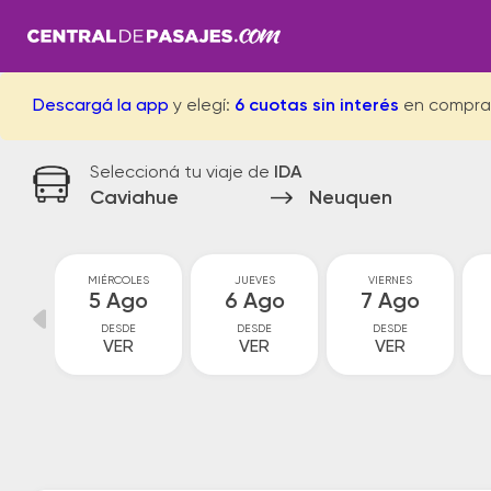
Descargá la app
y elegí:
6 cuotas sin interés
en compra
Seleccioná tu viaje de
IDA
Caviahue
Neuquen
S
MIÉRCOLES
JUEVES
VIERNES
go
5 Ago
6 Ago
7 Ago
DESDE
DESDE
DESDE
VER
VER
VER