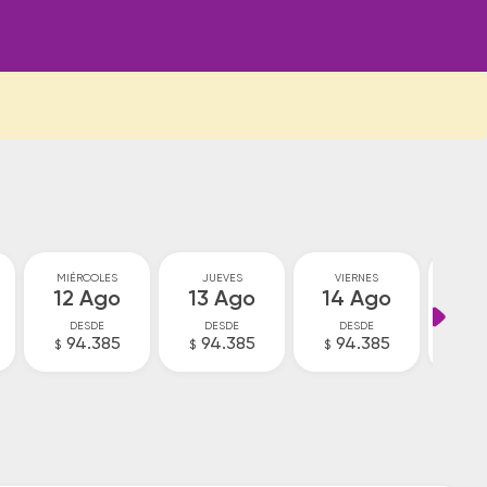
MIÉRCOLES
JUEVES
VIERNES
SA
12 Ago
13 Ago
14 Ago
15
DESDE
DESDE
DESDE
D
94.385
94.385
94.385
9
$
$
$
$