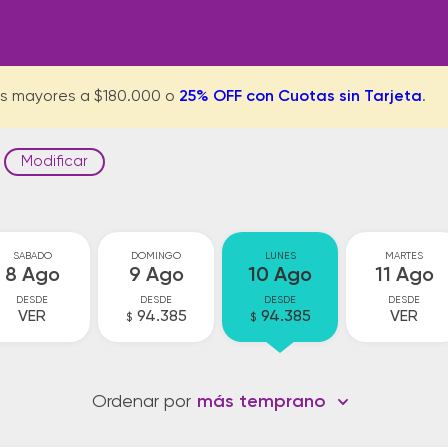
s mayores a $180.000 o
25% OFF con Cuotas sin Tarjeta
.
Modificar
SABADO
DOMINGO
LUNES
MARTES
8 Ago
9 Ago
10 Ago
11 Ago
DESDE
DESDE
DESDE
DESDE
VER
94.385
94.385
VER
$
$
Ordenar por
más temprano