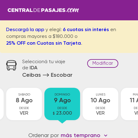
Descargá la app
y elegí:
6 cuotas sin interés
en
compras mayores a $180.000 o
25% OFF con Cuotas sin Tarjeta
.
Seleccioná tu viaje
Modificar
de
IDA
Ceibas
Escobar
SABADO
DOMINGO
LUNES
MA
8 Ago
9 Ago
10 Ago
11
DESDE
DESDE
DESDE
DE
VER
23.000
VER
V
$
Ordenar por
más temprano