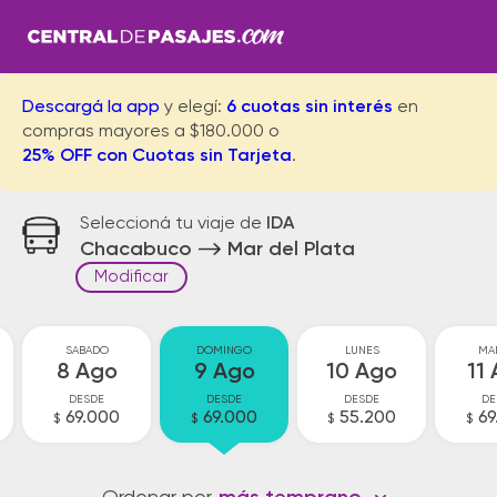
Descargá la app
y elegí:
6 cuotas sin interés
en
compras mayores a $180.000 o
25% OFF con Cuotas sin Tarjeta
.
Seleccioná tu viaje de
IDA
Chacabuco
Mar del Plata
Modificar
SABADO
DOMINGO
LUNES
MA
8 Ago
9 Ago
10 Ago
11
DESDE
DESDE
DESDE
DE
69.000
69.000
55.200
69
$
$
$
$