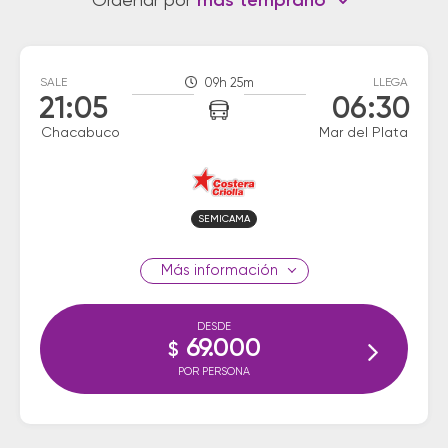
Ordenar por
más temprano
SALE
09h 25m
LLEGA
21:05
06:30
Chacabuco
Mar del Plata
SEMICAMA
información
DESDE
69.000
$
POR PERSONA