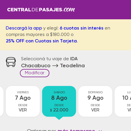
Descargá la app
y elegí:
6 cuotas sin interés
en
compras mayores a $180.000 o
25% OFF con Cuotas sin Tarjeta
.
Seleccioná tu viaje de
IDA
Chacabuco
Teodelina
Modificar
VIERNES
SABADO
DOMINGO
LU
7 Ago
8 Ago
9 Ago
10
DESDE
DESDE
DESDE
DE
VER
22.000
VER
V
$