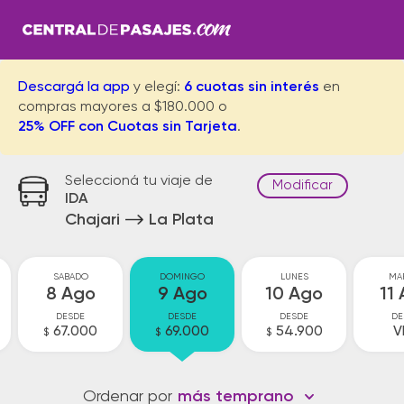
Descargá la app
y elegí:
6 cuotas sin interés
en
compras mayores a $180.000 o
25% OFF con Cuotas sin Tarjeta
.
Seleccioná tu viaje de
Modificar
IDA
Chajari
La Plata
SABADO
DOMINGO
LUNES
MA
8 Ago
9 Ago
10 Ago
11
DESDE
DESDE
DESDE
DE
67.000
69.000
54.900
V
$
$
$
Ordenar por
más temprano