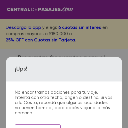
Descargá la app
y elegí:
6 cuotas sin interés
en
compras mayores a $180.000 o
25% OFF con Cuotas sin Tarjeta
.
Preguntas frecuentes para el
viaje desde Chajari a Rosario
¡Ups!
No encontramos opciones para tu viaje.
¿Dónde quedan las
Intentá con otra fecha, origen o destino. Si vas
terminales de micro de
a la Costa, recordá que algunas localidades
Chajari a Rosario?
no tienen terminal, pero podés viajar a la más
cercana.
La terminal de ómnibus de Chajari
queda ubicada en Terminal -