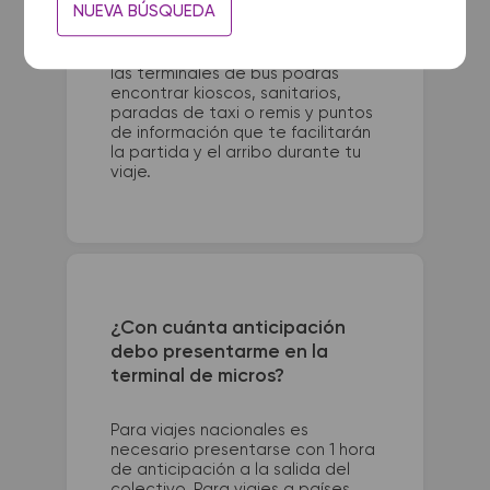
NUEVA BÚSQUEDA
Estrada 3100. La terminal de
colectivos de Rosario se
encuentra en Cafferata 702. En
las terminales de bus podrás
encontrar kioscos, sanitarios,
paradas de taxi o remis y puntos
de información que te facilitarán
la partida y el arribo durante tu
viaje.
¿Con cuánta anticipación
debo presentarme en la
terminal de micros?
Para viajes nacionales es
necesario presentarse con 1 hora
de anticipación a la salida del
colectivo. Para viajes a países