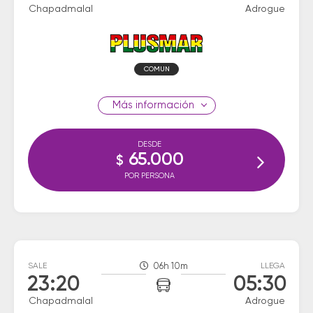
Chapadmalal
Adrogue
COMUN
información
DESDE
65.000
$
POR PERSONA
SALE
06h 10m
LLEGA
23:20
05:30
Chapadmalal
Adrogue