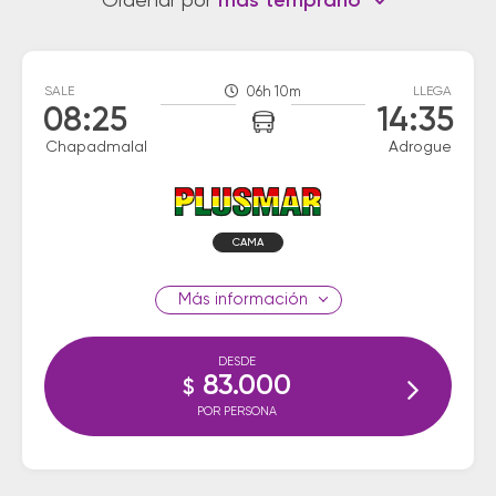
Ordenar por
más temprano
SALE
06h 10m
LLEGA
08:25
14:35
Chapadmalal
Adrogue
CAMA
información
DESDE
83.000
$
POR PERSONA