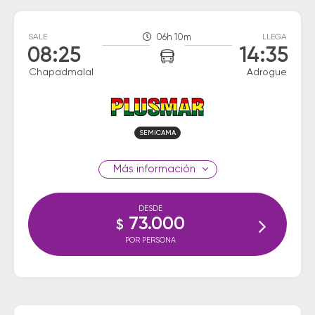
SALE
06h 10m
LLEGA
08:25
14:35
Chapadmalal
Adrogue
SEMICAMA
información
DESDE
73.000
$
POR PERSONA