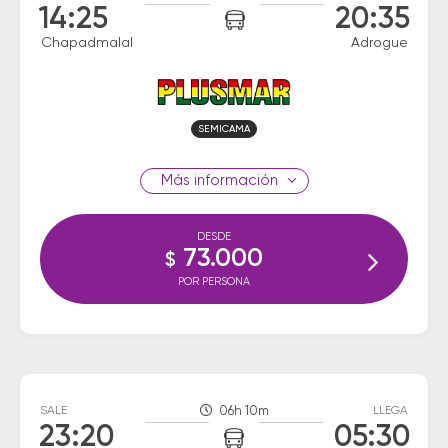
14:25
20:35
Chapadmalal
Adrogue
SEMICAMA
información
DESDE
73.000
$
POR PERSONA
SALE
06h 10m
LLEGA
23:20
05:30