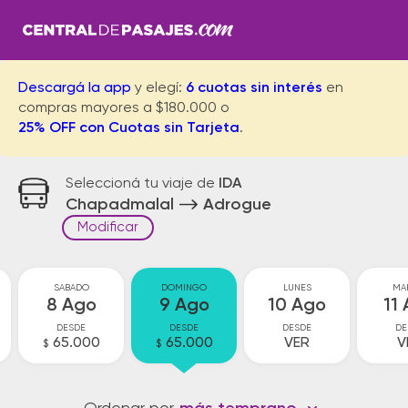
Descargá la app
y elegí:
6 cuotas sin interés
en
compras mayores a $180.000 o
25% OFF con Cuotas sin Tarjeta
.
Seleccioná tu viaje de
IDA
Chapadmalal
Adrogue
Modificar
SABADO
DOMINGO
LUNES
MA
8 Ago
9 Ago
10 Ago
11
DESDE
DESDE
DESDE
DE
65.000
65.000
VER
V
$
$