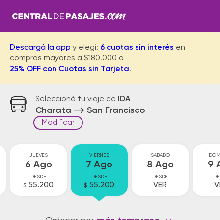
Descargá la app
y elegí:
6 cuotas sin interés
en
compras mayores a $180.000 o
25% OFF con Cuotas sin Tarjeta
.
Seleccioná tu viaje de
IDA
Charata
San Francisco
Modificar
JUEVES
VIERNES
SABADO
DOM
6 Ago
7 Ago
8 Ago
9 
DESDE
DESDE
DESDE
DE
55.200
55.200
VER
V
$
$