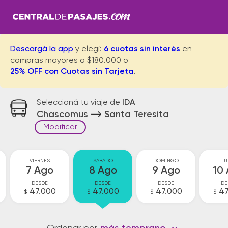
Descargá la app
y elegí:
6 cuotas sin interés
en
compras mayores a $180.000 o
25% OFF con Cuotas sin Tarjeta
.
Seleccioná tu viaje de
IDA
Chascomus
Santa Teresita
Modificar
VIERNES
SABADO
DOMINGO
LU
7 Ago
8 Ago
9 Ago
10
DESDE
DESDE
DESDE
DE
47.000
47.000
47.000
47
$
$
$
$