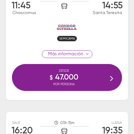
11:45
14:55
Chascomus
Santa Teresita
SEMICAMA
información
DESDE
47.000
$
POR PERSONA
SALE
03h 15m
LLEGA
16:20
19:35