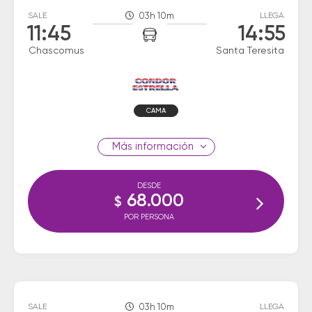
SALE
03h 10m
LLEGA
11:45
14:55
Chascomus
Santa Teresita
CAMA
información
DESDE
68.000
$
POR PERSONA
SALE
03h 10m
LLEGA