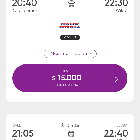
20:40
22:30
Chascomus
Wilde
COMUN
información
DESDE
15.000
$
POR PERSONA
SALE
01h 35m
LLEGA
21:05
22:40