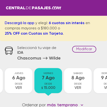
Descargá la app
y elegí:
6 cuotas sin interés
en
compras mayores a $180.000 o
25% OFF con Cuotas sin Tarjeta
.
Seleccioná tu viaje de
Modificar
IDA
Chascomus
Wilde
JUEVES
VIERNES
SABADO
DOM
6 Ago
7 Ago
8 Ago
9 
DESDE
DESDE
DESDE
DE
VER
15.000
VER
V
$
Ordenar por
más temprano