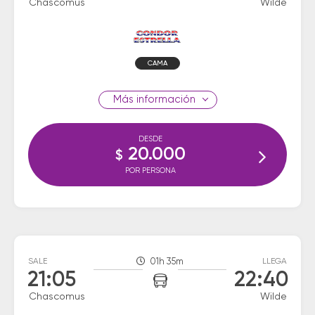
Chascomus
Wilde
CAMA
información
DESDE
20.000
$
POR PERSONA
SALE
01h 35m
LLEGA
21:05
22:40
Chascomus
Wilde