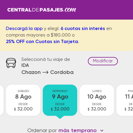
Descargá la app
y elegí:
6 cuotas sin interés
en
compras mayores a $180.000 o
25% OFF con Cuotas sin Tarjeta
.
Seleccioná tu viaje de
Modificar
IDA
Chazon
Cordoba
SABADO
DOMINGO
LUNES
MA
8 Ago
9 Ago
10 Ago
11
DESDE
DESDE
DESDE
DE
32.000
32.000
32.000
32
$
$
$
$
Ordenar por
más temprano