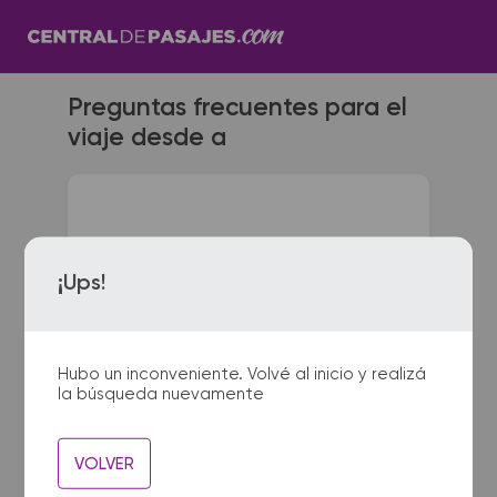
Preguntas frecuentes para el
viaje desde a
¿Con cuánta anticipación
debo presentarme en la
¡Ups!
terminal de micros?
Para viajes nacionales es
Hubo un inconveniente. Volvé al inicio y realizá
necesario presentarse con 1 hora
la búsqueda nuevamente
de anticipación a la salida del
colectivo. Para viajes a países
limítrofes/internacionales, te
sugerimos acercarte a la terminal
VOLVER
de ómnibus con 2 horas de
anticipación.