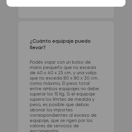
¿Cuánto equipaje puedo
llevar?
Podés viajar con un bolso de
mano pequeño que no exceda
de 40 x 40 x 25 cm. y una valija
que no exceda 80 x 80 x 30 cm.
como máximo. El peso total
entre ambos equipajes no debe
superar los 15 Kg. Si el equipaje
supera los límites de medida y
peso, es posible que debas
abonar los importes
correspondientes al exceso de
equipaje, que se rigen por los
valores de servicios de
encomiendas.