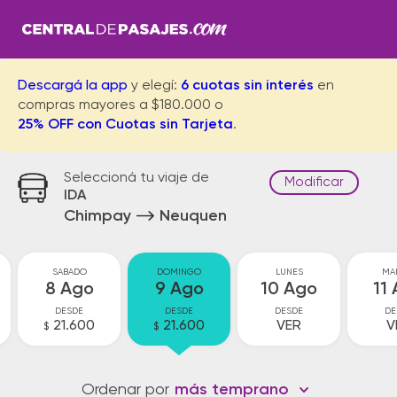
Descargá la app
y elegí:
6 cuotas sin interés
en
compras mayores a $180.000 o
25% OFF con Cuotas sin Tarjeta
.
Seleccioná tu viaje de
Modificar
IDA
Chimpay
Neuquen
SABADO
DOMINGO
LUNES
MA
8 Ago
9 Ago
10 Ago
11
DESDE
DESDE
DESDE
DE
21.600
21.600
VER
V
$
$
Ordenar por
más temprano