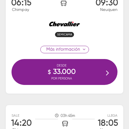
06:15
09:30
Chimpay
Neuquen
SEMICAMA
información
DESDE
33.000
$
POR PERSONA
SALE
03h 45m
LLEGA
14:20
18:05