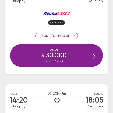
Chimpay
Neuquen
SEMICAMA
información
DESDE
30.000
$
POR PERSONA
SALE
03h 45m
LLEGA
14:20
18:05
Chimpay
Neuquen