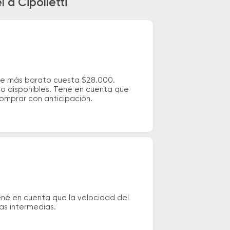
 a Cipolletti
aje más barato cuesta $28.000.
io disponibles. Tené en cuenta que
comprar con anticipación.
ené en cuenta que la velocidad del
das intermedias.