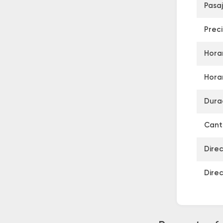
Pasa
Prec
Horar
Horar
Dura
Canti
Dire
Dire