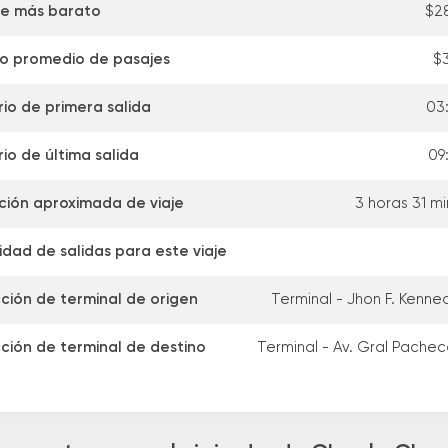
je más barato
$2
io promedio de pasajes
$
io de primera salida
03
io de última salida
09
ción aproximada de viaje
3 horas 31 m
dad de salidas para este viaje
cción de terminal de origen
Terminal - Jhon F. Kenne
cción de terminal de destino
Terminal - Av. Gral Pache