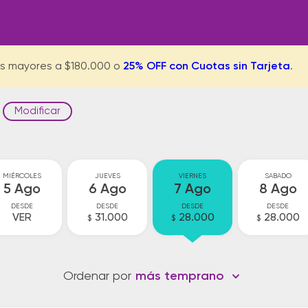
s mayores a $180.000 o
25% OFF con Cuotas sin Tarjeta
.
Modificar
MIÉRCOLES
JUEVES
VIERNES
SABADO
5 Ago
6 Ago
7 Ago
8 Ago
DESDE
DESDE
DESDE
DESDE
VER
31.000
28.000
28.000
$
$
$
Ordenar por
más temprano