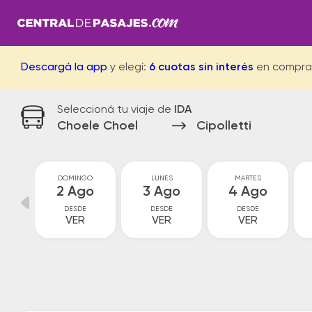
Descargá la app
y elegí:
6 cuotas sin interés
en compra
Seleccioná tu viaje de
IDA
Choele Choel
Cipolletti
O
DOMINGO
LUNES
MARTES
o
2 Ago
3 Ago
4 Ago
DESDE
DESDE
DESDE
VER
VER
VER