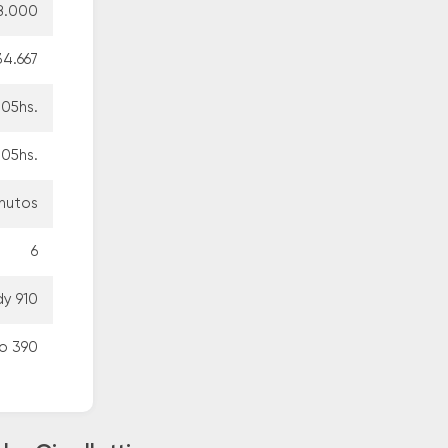
8.000
34.667
:05hs.
:05hs.
inutos
6
dy 910
co 390