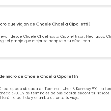
cro que viajan de Choele Choel a Cipolletti?
levan desde Choele Choel hasta Cipolletti son: Flechabus, Ch
legir el pasaje que mejor se adapte a tu búsqueda.
e micro de Choele Choel a Cipolletti?
hoel queda ubicada en Terminal - Jhon F. Kennedy 910. La term
checo 390. En las terminales de bus podrás encontrar kioscos, 
itarán la partida y el arribo durante tu viaje.