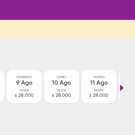
DOMINGO
LUNES
MARTES
MIÉ
9 Ago
10 Ago
11 Ago
12
DESDE
DESDE
DESDE
D
28.000
28.000
28.000
2
$
$
$
$