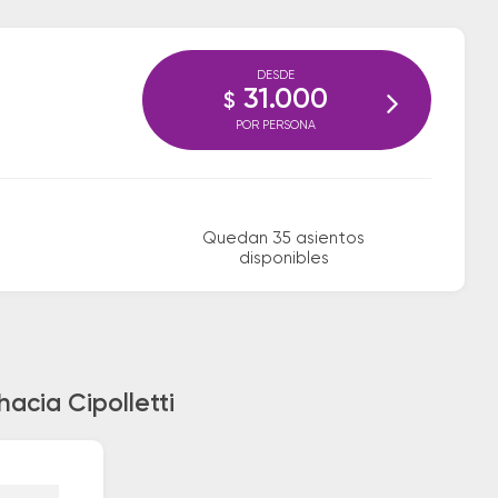
DESDE
31.000
$
POR PERSONA
Quedan 35 asientos
disponibles
acia Cipolletti