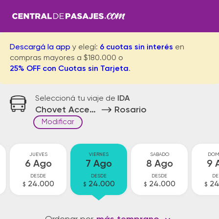
Descargá la app
y elegí:
6 cuotas sin interés
en
compras mayores a $180.000 o
25% OFF con Cuotas sin Tarjeta
.
Seleccioná tu viaje de
IDA
Chovet Acceso
Rosario
Modificar
JUEVES
VIERNES
SABADO
DOM
6 Ago
7 Ago
8 Ago
9 
DESDE
DESDE
DESDE
DE
24.000
24.000
24.000
24
$
$
$
$