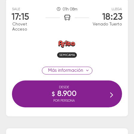
SALE
01h 08m
LLEGA
17:15
18:23
Chovet
Venado Tuerto
Acceso
SEMICAMA
información
DESDE
8.900
$
POR PERSONA