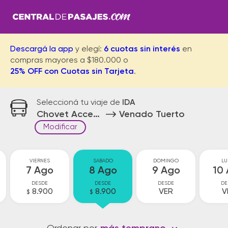
Descargá la app
y elegí:
6 cuotas sin interés
en
compras mayores a $180.000 o
25% OFF con Cuotas sin Tarjeta
.
Seleccioná tu viaje de
IDA
Chovet Acceso
Venado Tuerto
Modificar
VIERNES
SABADO
DOMINGO
LU
7 Ago
8 Ago
9 Ago
10
DESDE
DESDE
DESDE
DE
8.900
8.900
VER
V
$
$