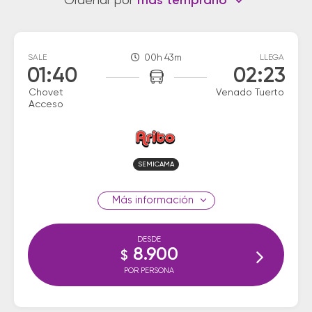
Ordenar por
más temprano
SALE
00h 43m
LLEGA
01:40
02:23
Chovet
Venado Tuerto
Acceso
SEMICAMA
información
DESDE
8.900
$
POR PERSONA