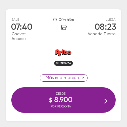
SALE
00h 43m
LLEGA
07:40
08:23
Chovet
Venado Tuerto
Acceso
SEMICAMA
información
DESDE
8.900
$
POR PERSONA