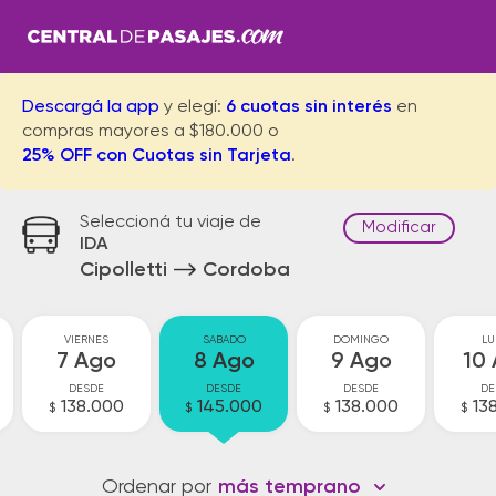
Descargá la app
y elegí:
6 cuotas sin interés
en
compras mayores a $180.000 o
25% OFF con Cuotas sin Tarjeta
.
Seleccioná tu viaje de
Modificar
IDA
Cipolletti
Cordoba
VIERNES
SABADO
DOMINGO
LU
7 Ago
8 Ago
9 Ago
10
DESDE
DESDE
DESDE
DE
138.000
145.000
138.000
13
$
$
$
$
Ordenar por
más temprano