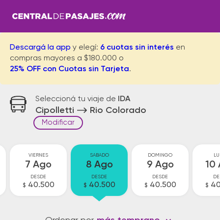
Descargá la app
y elegí:
6 cuotas sin interés
en
compras mayores a $180.000 o
25% OFF con Cuotas sin Tarjeta
.
Seleccioná tu viaje de
IDA
Cipolletti
Rio Colorado
Modificar
VIERNES
SABADO
DOMINGO
LU
7 Ago
8 Ago
9 Ago
10
DESDE
DESDE
DESDE
DE
40.500
40.500
40.500
40
$
$
$
$