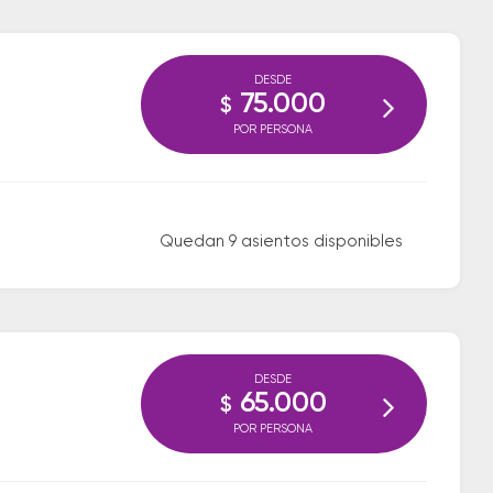
DESDE
75.000
$
POR PERSONA
Quedan 9 asientos disponibles
DESDE
65.000
$
POR PERSONA