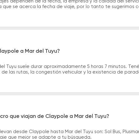
ajes dependen de la fecha, la empresa y la calidad del servic
a que se acerca la fecha de viaje, por lo tanto te sugerimos 
laypole a Mar del Tuyu?
del Tuyu suele durar aproximadamente 5 horas 7 minutos. Ten
de las rutas, la congestión vehicular y la existencia de para
cro que viajan de Claypole a Mar del Tuyu?
levan desde Claypole hasta Mar del Tuyu son: Sol Bus, Plusma
asaje que mejor se adapte a tu búsqueda.