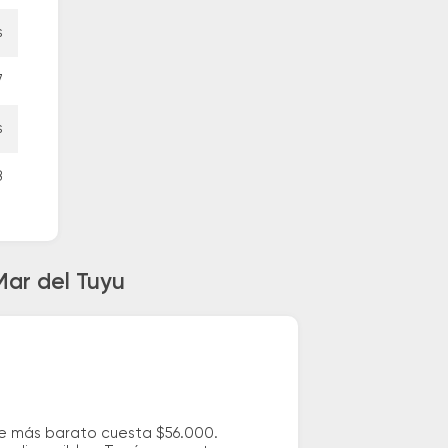
s
7
s
8
Mar del Tuyu
je más barato cuesta $56.000.