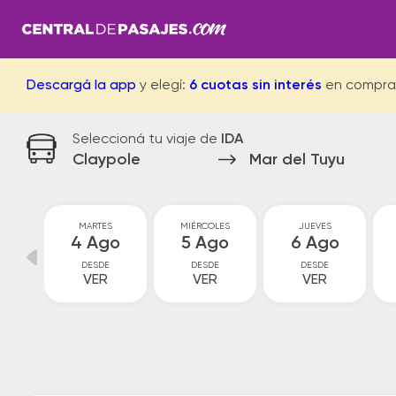
Descargá la app
y elegí:
6 cuotas sin interés
en compra
Seleccioná tu viaje de
IDA
Claypole
Mar del Tuyu
MARTES
MIÉRCOLES
JUEVES
go
4 Ago
5 Ago
6 Ago
DESDE
DESDE
DESDE
VER
VER
VER