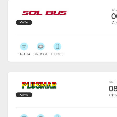
SAL
0
CAMA
Cl
TARJETA
DINERO MP
E-TICKET
SALE
08
CAMA
Clay