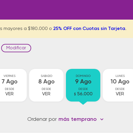
s mayores a $180.000 o
25% OFF con Cuotas sin Tarjeta
.
Modificar
VIERNES
SABADO
DOMINGO
LUNES
7 Ago
8 Ago
9 Ago
10 Ago
DESDE
DESDE
DESDE
DESDE
VER
VER
56.000
VER
$
Ordenar por
más temprano