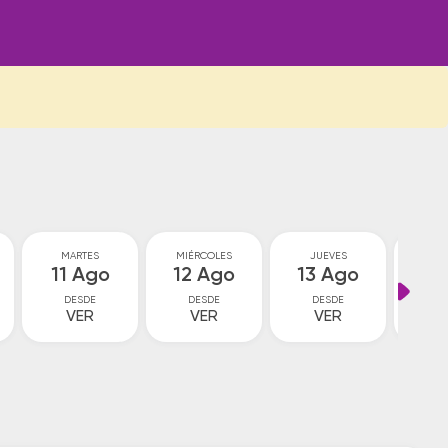
MARTES
MIÉRCOLES
JUEVES
VI
11 Ago
12 Ago
13 Ago
14
DESDE
DESDE
DESDE
D
VER
VER
VER
V