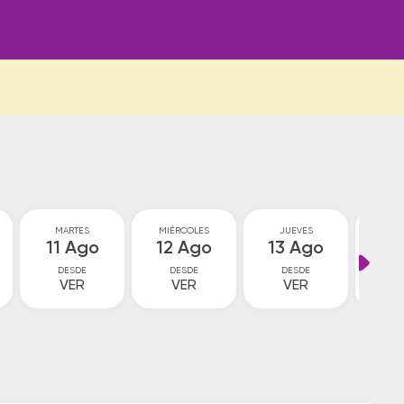
MARTES
MIÉRCOLES
JUEVES
VI
11 Ago
12 Ago
13 Ago
14
DESDE
DESDE
DESDE
D
VER
VER
VER
V