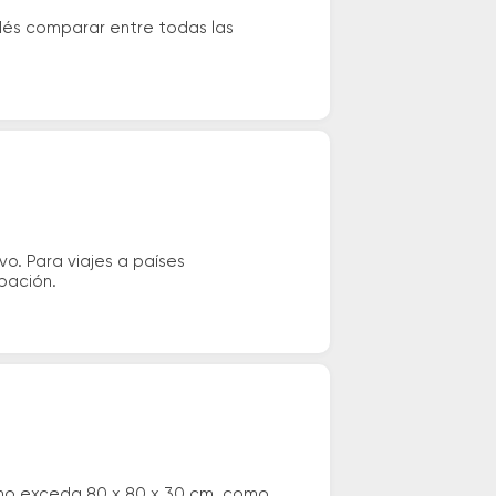
odés comparar entre todas las
vo. Para viajes a países
ipación.
 no exceda 80 x 80 x 30 cm. como