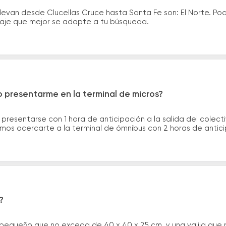
levan desde Clucellas Cruce hasta Santa Fe son: El Norte. P
asaje que mejor se adapte a tu búsqueda.
 presentarme en la terminal de micros?
 presentarse con 1 hora de anticipación a la salida del colecti
rimos acercarte a la terminal de ómnibus con 2 horas de antic
?
 pequeño que no exceda de 40 x 40 x 25 cm. y una valija que