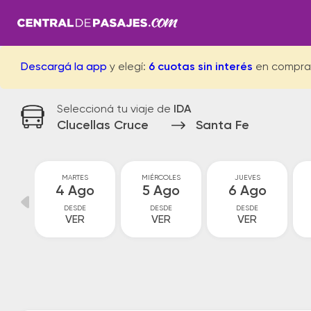
Descargá la app
y elegí:
6 cuotas sin interés
en compra
Seleccioná tu viaje de
IDA
Clucellas Cruce
Santa Fe
MARTES
MIÉRCOLES
JUEVES
go
4 Ago
5 Ago
6 Ago
DESDE
DESDE
DESDE
VER
VER
VER