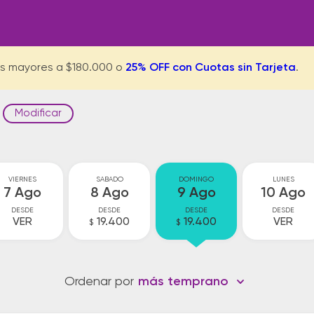
s mayores a $180.000 o
25% OFF con Cuotas sin Tarjeta
.
Modificar
VIERNES
SABADO
DOMINGO
LUNES
7 Ago
8 Ago
9 Ago
10 Ago
DESDE
DESDE
DESDE
DESDE
VER
19.400
19.400
VER
$
$
Ordenar por
más temprano