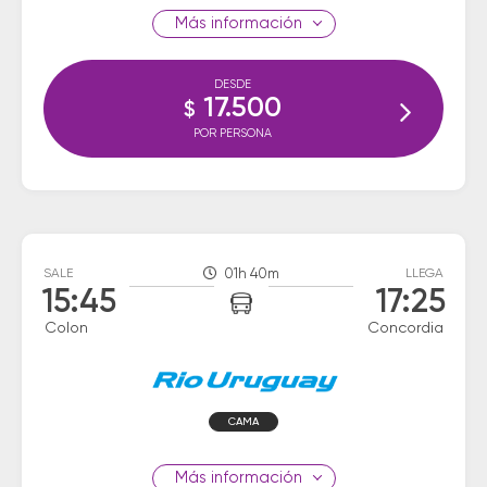
información
DESDE
17.500
$
POR PERSONA
SALE
01h 40m
LLEGA
15:45
17:25
Colon
Concordia
CAMA
información