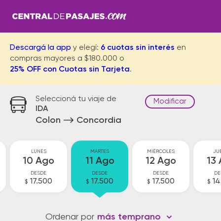
Descargá la app
y elegí:
6 cuotas sin interés
en
compras mayores a $180.000 o
25% OFF con Cuotas sin Tarjeta
.
Seleccioná tu viaje de
Modificar
IDA
Colon
Concordia
LUNES
MARTES
MIÉRCOLES
JU
10 Ago
11 Ago
12 Ago
13
DESDE
DESDE
DESDE
DE
17.500
17.500
17.500
14
$
$
$
$
Ordenar por
más temprano